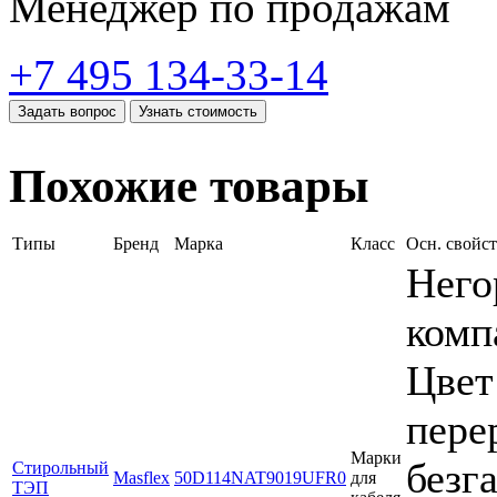
Менеджер по продажам
+7 495 134-33-14
Задать вопрос
Узнать стоимость
Похожие товары
Типы
Бренд
Марка
Класс
Осн. свойс
Него
комп
Цвет
пере
Марки
безг
Стирольный
Masflex
50D114NAT9019UFR0
для
ТЭП