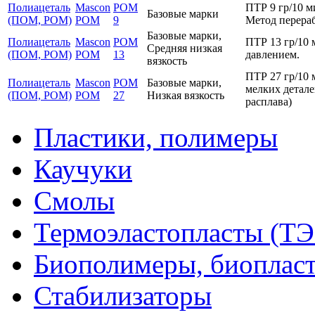
Полиацеталь
Mascon
POM
ПТР 9 гр/10 м
Базовые марки
(ПОМ, POM)
POM
9
Метод перераб
Базовые марки,
Полиацеталь
Mascon
POM
ПТР 13 гр/10 
Средняя низкая
(ПОМ, POM)
POM
13
давлением.
вязкость
ПТР 27 гр/10 
Полиацеталь
Mascon
POM
Базовые марки,
мелких детале
(ПОМ, POM)
POM
27
Низкая вязкость
расплава)
Пластики, полимеры
Каучуки
Смолы
Термоэластопласты (ТЭ
Биополимеры, биоплас
Стабилизаторы