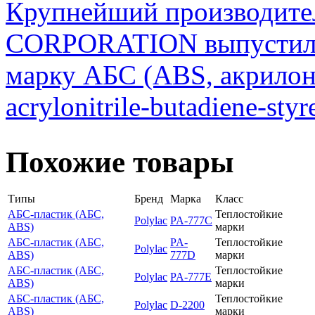
Крупнейший производите
CORPORATION выпустил 
марку АБС (ABS, акрилон
acrylonitrile-butadiene-sty
Похожие товары
Типы
Бренд
Марка
Класс
АБС-пластик (АБС,
Теплостойкие
Polylac
PA-777C
ABS)
марки
АБС-пластик (АБС,
PA-
Теплостойкие
Polylac
ABS)
777D
марки
АБС-пластик (АБС,
Теплостойкие
Polylac
PA-777E
ABS)
марки
АБС-пластик (АБС,
Теплостойкие
Polylac
D-2200
ABS)
марки