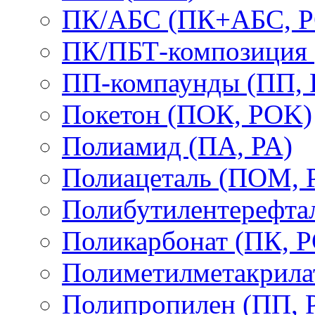
ПК/АБС (ПК+АБС, P
ПК/ПБТ-композиция 
ПП-компаунды (ПП, 
Покетон (ПОК, POK)
Полиамид (ПА, PA)
Полиацеталь (ПОМ,
Полибутилентерефтал
Поликарбонат (ПК, P
Полиметилметакрил
Полипропилен (ПП, 