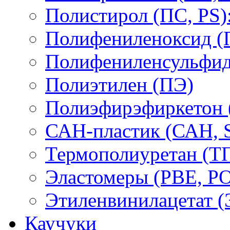
Полистирол (ПС, PS)
Полифениленоксид (
Полифениленсульфид
Полиэтилен (ПЭ)
Полиэфирэфиркетон
САН-пластик (САН, 
Термополиуретан (Т
Эластомеры (PBE, PO
Этиленвинилацетат 
Каучуки