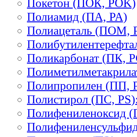
Покетон (ПОК, POK)
Полиамид (ПА, PA)
Полиацеталь (ПОМ,
Полибутилентерефтал
Поликарбонат (ПК, P
Полиметилметакрил
Полипропилен (ПП, 
Полистирол (ПС, PS)
Полифениленоксид (
Полифениленсульфид