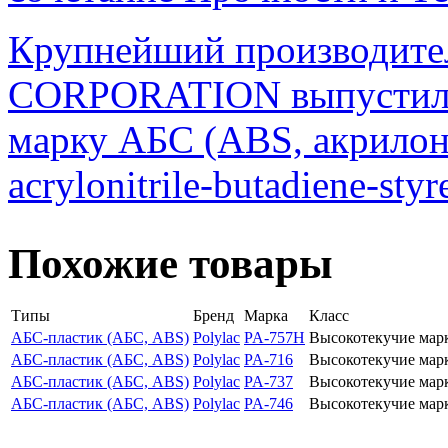
Крупнейший производите
CORPORATION выпустил 
марку АБС (ABS, акрилон
acrylonitrile-butadiene-sty
Похожие товары
Типы
Бренд
Марка
Класс
АБС-пластик (АБС, ABS)
Polylac
PA-757H
Высокотекучие мар
АБС-пластик (АБС, ABS)
Polylac
PA-716
Высокотекучие мар
АБС-пластик (АБС, ABS)
Polylac
PA-737
Высокотекучие мар
АБС-пластик (АБС, ABS)
Polylac
PA-746
Высокотекучие мар