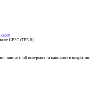
gallon
снове СЕБС (TPE-S).
ние контактной поверхности напольного покрытия.