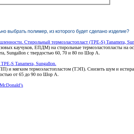
но выбрать полимер, из которого будет сделано изделие?
енности. Стирольный термоэластопласт (TPE-S) Tanamera, Sun
азовых каучуков, ЕПДМ) на стирольные термоэластопласты на о
, Sungallon с твердостью 60, 70 и 80 по Шор А.
TPE-S Tanamera, Sungallon.
ПП) и мягким термоэластопластом (ТЭП). Снизить шум и истира
остью от 65 до 90 по Шор А.
McDonald’s