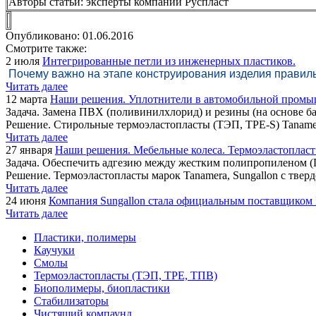
Авторы статьи: эксперты компании Руспласт
Опубликовано: 01.06.2016
Смотрите также:
2 июля
Интегрированные петли из инженерных пластиков.
Почему важно на этапе конструирования изделия правиль
Читать далее
12 марта
Наши решения. Уплотнители в автомобильной промышл
Задача. Замена ПВХ (поливинилхлорид) и резины (на основе б
Решение. Стирольные термоэластопласты (ТЭП, TPE-S) Tanamera
Читать далее
27 января
Наши решения. Мебельные колеса. Термоэластопласт 
Задача. Обеспечить адгезию между жестким полипропиленом (
Решение. Термоэластопласты марок Tanamera, Sungallon с тверд
Читать далее
24 июня
Компания Sungallon стала официальным поставщиком 
Читать далее
Пластики, полимеры
Каучуки
Смолы
Термоэластопласты (ТЭП, TPE, ТПВ)
Биополимеры, биопластики
Стабилизаторы
Чистящий компаунд