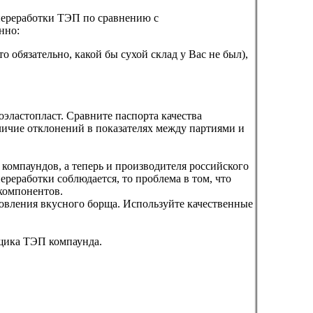
переработки ТЭП по сравнению с
нно:
о обязательно, какой бы сухой склад у Вас не был),
моэластопласт. Сравните паспорта качества
ичие отклонений в показателях между партиями и
омпаундов, а теперь и производителя российского
переработки соблюдается, то проблема в том, что
компонентов.
товления вкусного борща. Используйте качественные
щика ТЭП компаунда.