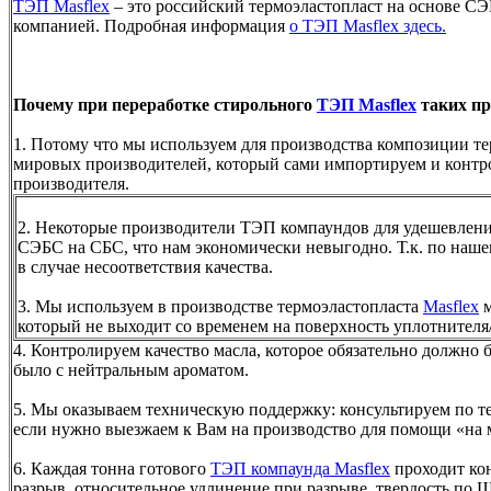
ТЭП Masflex
– это российский термоэластопласт на основе С
компанией. Подробная информация
о ТЭП Masflex здесь.
Почему при переработке стирольного
ТЭП Masflex
таких пр
1. Потому что мы используем для производства композиции т
мировых производителей, который сами импортируем и контро
производителя.
2. Некоторые производители ТЭП компаундов для удешевле
СЭБС на СБС, что нам экономически невыгодно. Т.к. по наш
в случае несоответствия качества.
3. Мы используем в производстве термоэластопласта
Masflex
м
который не выходит со временем на поверхность уплотнител
4. Контролируем качество масла, которое обязательно должно 
было с нейтральным ароматом.
5. Мы оказываем техническую поддержку: консультируем по 
если нужно выезжаем к Вам на производство для помощи «на 
6. Каждая тонна готового
ТЭП компаунда Masflex
проходит кон
разрыв, относительное удлинение при разрыве, твердость по Ш