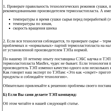
1. Проверьте правильность технологических режимов сушки, 
рекомендованными производителем термоэластопласта. А име
температуры и время сушки сырья перед переработкой (эт
температуры по зонам,
скорость вращения шнека
2. Если вся технология соблюдается, то проверьте сырье – тер
проблемных и «нормальных» партий термоэластопласта на нал
от установленной производителем ТЭПа нормой.
По нашему 10 летнему опыту поставщика СЭБС каучка и ТЭП к
термоэластопласта Masflex, чудес не бывает. Если технология 
производитель ТЭП изменил качество одного или нескольких 
Как говорит наш эксперт по ТЭПам: «Это как «секрет» приго
продукты и соблюдайте технологию».
Обязательно привлекайте к решению проблемы своего постав
Б) Если Вы сами делаете ТЭП компаунд:
Об этом читайте в нашей следующей статье.