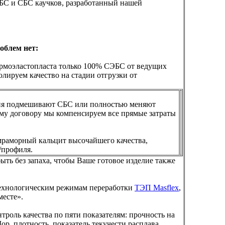
ЭБС и СБС каучков, разработанный нашей
облем нет:
ермоэластопласта только 100% СЭБС от ведущих
лируем качество на стадии отгрузки от
ния подмешивают СБС или полностью меняют
ему договору мы компенсируем все прямые затраты
раморный кальцит высочайшего качества,
я/профиля.
быть без запаха, чтобы Ваше готовое изделие также
технологическим режимам переработки
ТЭП Masflex
,
месте».
троль качества по пяти показателям: прочность на
ор, плотность, показатель текучести расплава,